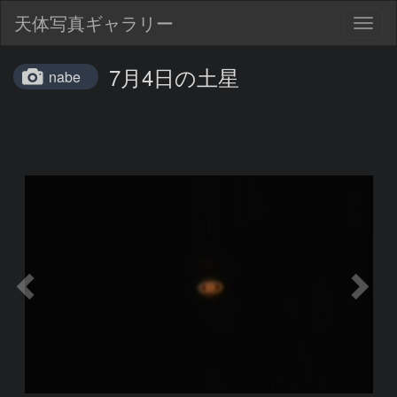
天体写真ギャラリー
Togg
navig
7月4日の土星
nabe