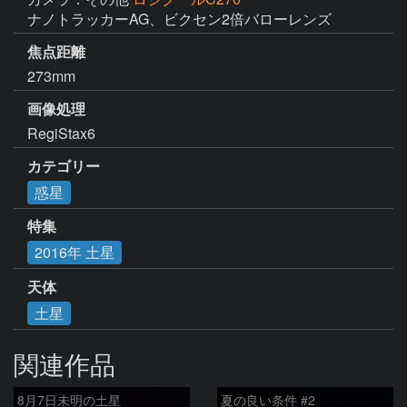
ナノトラッカーAG、ビクセン2倍バローレンズ
焦点距離
273mm
画像処理
RegiStax6
カテゴリー
惑星
特集
2016年 土星
天体
土星
関連作品
8月7日未明の土星
夏の良い条件 #2