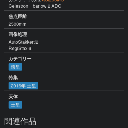
Celestron　barlow 2 ADC
焦点距離
2500mm
画像処理
AutoStakkert!2

RegiStax 6
カテゴリー
惑星
特集
2016年 土星
天体
土星
関連作品