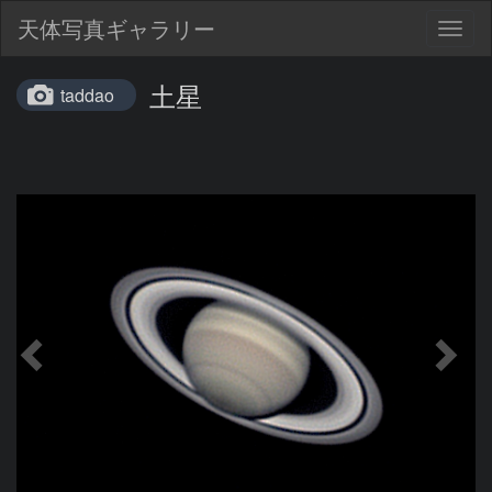
天体写真ギャラリー
Togg
navig
土星
taddao