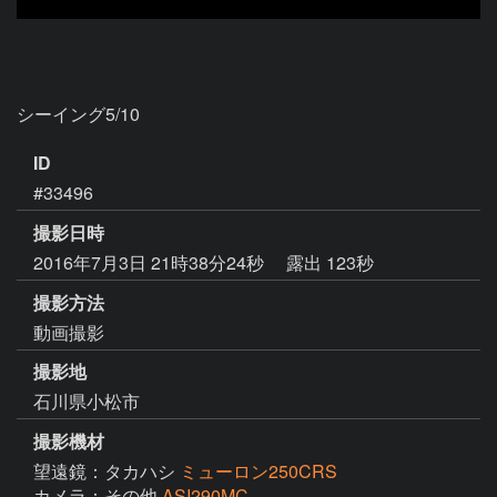
シーイング5/10
ID
#33496
撮影日時
2016年7月3日 21時38分24秒
露出 123秒
撮影方法
動画撮影
撮影地
石川県小松市
撮影機材
望遠鏡：タカハシ
ミューロン250CRS
カメラ：その他
ASI290MC