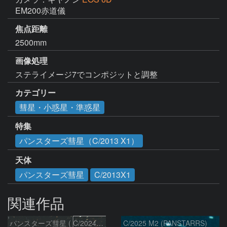
EM200赤道儀
焦点距離
2500mm
画像処理
ステライメージ7でコンポジットと調整
カテゴリー
彗星・小惑星・準惑星
特集
パンスターズ彗星（C/2013 X1）
天体
パンスターズ彗星
C/2013X1
関連作品
パンスターズ彗星 ( C/2024R4 )：2026/07/27
C/2025 M2 (PANSTARRS)