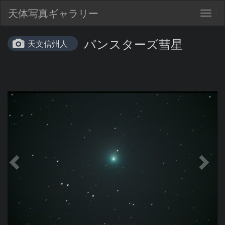
天体写真ギャラリー
Togg
navig
パンスターズ彗星
天文信州人