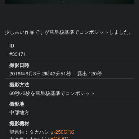
少し古い作品ですが彗星核基準でコンポジットしました。
ID
#33471
撮影日時
2016年6月3日 2時43分51秒
露出 120秒
撮影方法
60秒×2枚を彗星核基準でコンポジット
撮影地
中部地方
撮影機材
望遠鏡：タカハシ
μ-250CRS
カメラ：キヤノン
EOS 6D