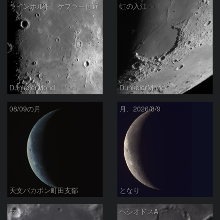
ラインホルト、ケプラー付近
虹の入江
DunkelerMond
DunkelerMond
08/09の月
月、2026/8/9
天文バカボン町田支部
となり
マルト
ヘシオドスA