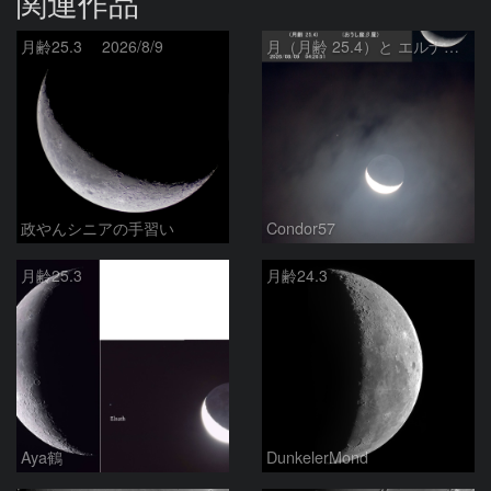
関連作品
月齢25.3 2026/8/9
月（月齢 25.4）と エルナト（おうし座β星）
政やんシニアの手習い
Condor57
月齢25.3
月齢24.3
Aya鶴
DunkelerMond