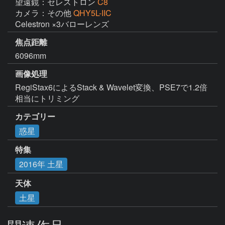
望遠鏡：セレストロン
C8
カメラ：その他
QHY5L-IIC
Celestron ×3バローレンズ
焦点距離
6096mm
画像処理
RegiStax6によるStack & Wavelet変換、PSE7で1.2倍
相当にトリミング
カテゴリー
惑星
特集
2016年 土星
天体
土星