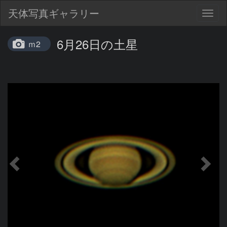
天体写真ギャラリー
Togg
navig
6月26日の土星
ｍ2