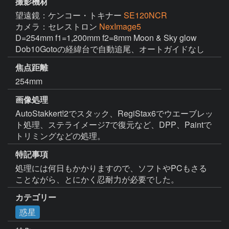
撮影機材
望遠鏡：ケンコー・トキナー
SE120NCR
カメラ：セレストロン
NexImage5
D=254mm f1=1,200mm f2=8mm Moon & Sky glow 
Dob10Gotoの経緯台で自動追尾、オートガイドなし
焦点距離
254mm
画像処理
AutoStakkert!2でスタック、RegiStax6でウエーブレッ
ト処理、ステライメージ7で復元など、DPP、Paintで
トリミングなどの処理。
特記事項
処理には何日もかかりますので、ソフトやPCもさる
ことながら、とにかく忍耐力が必要でした。
カテゴリー
惑星