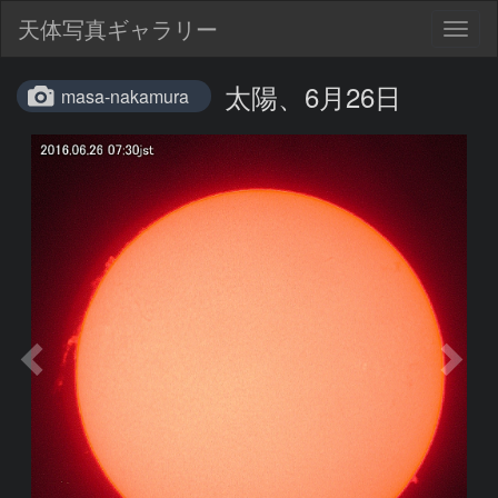
天体写真ギャラリー
Togg
navig
太陽、6月26日
masa-nakamura