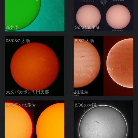
新井優
Sorachu-hai
08/08の太陽
8/8の太陽
天文バカボン町田支部
銀河☆
★本日の太陽★
8/08の太陽