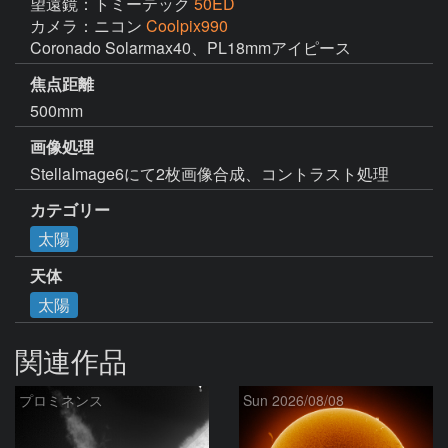
望遠鏡：トミーテック
50ED
カメラ：ニコン
Coolpix990
Coronado Solarmax40、PL18mmアイピース
焦点距離
500mm
画像処理
StellaImage6にて2枚画像合成、コントラスト処理
カテゴリー
太陽
天体
太陽
関連作品
プロミネンス
Sun 2026/08/08