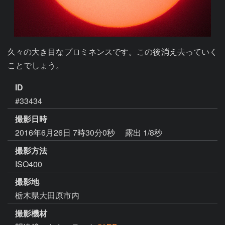
久々の大き目なプロミネンスです。この後消え去っていく
ことでしょう。
ID
#33434
撮影日時
2016年6月26日 7時30分0秒
露出 1/8秒
撮影方法
ISO400
撮影地
栃木県大田原市内
撮影機材