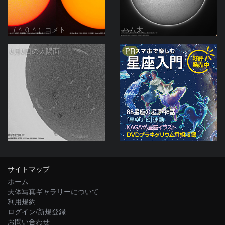
（＾０＾）コメト
ハム太
PR
8月8日の太陽面
ta-o
サイトマップ
ホーム
天体写真ギャラリーについて
利用規約
ログイン/新規登録
お問い合わせ