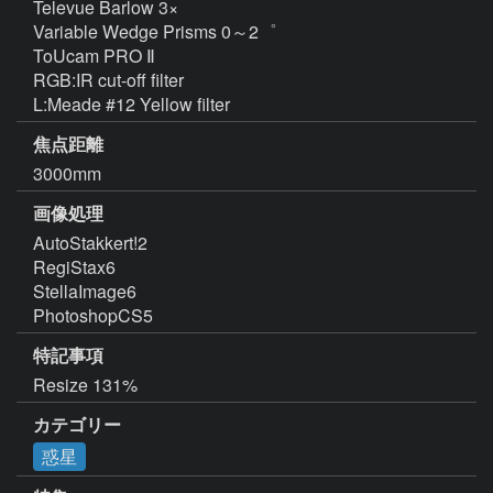
Televue Barlow 3×

Variable Wedge Prisms 0～2゜

ToUcam PRO Ⅱ

RGB:IR cut-off filter

L:Meade #12 Yellow filter
焦点距離
3000mm
画像処理
AutoStakkert!2

RegiStax6

StellaImage6

PhotoshopCS5
特記事項
Resize 131%
カテゴリー
惑星