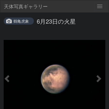
天体写真ギャラリー
Togg
navig
6月23日の火星
鶴亀虎象