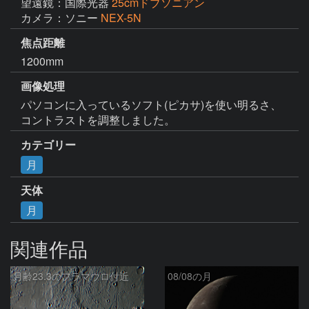
望遠鏡：国際光器
25cmドブソニアン
カメラ：ソニー
NEX-5N
焦点距離
1200mm
画像処理
パソコンに入っているソフト(ピカサ)を使い明るさ、
コントラストを調整しました。
カテゴリー
月
天体
月
関連作品
月齢23.3のフラマウロ付近
08/08の月