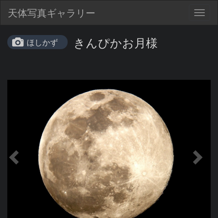
天体写真ギャラリー
Togg
navig
きんぴかお月様
ほしかず