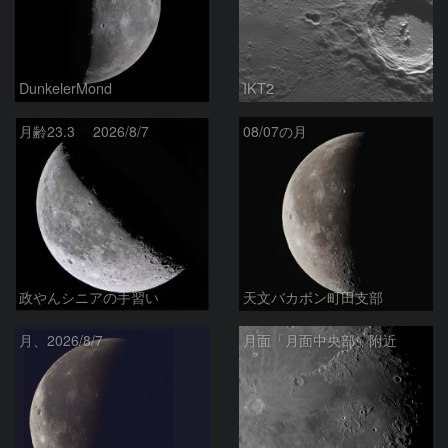
DunkelerMond
IKT2
月齢23.3 2026/8/7
08/07の月
政やんシニアの手習い
天文バカボン町田支部
月、2026/8/7
月面「月面中央部」附近