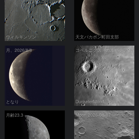
ウィルキンソン
天文バカボン町田支部
月、2026/8/8
コペルニクス、カルパチア山脈付近
となり
DunkelerMond
月齢23.3
Moon 2026-08-07