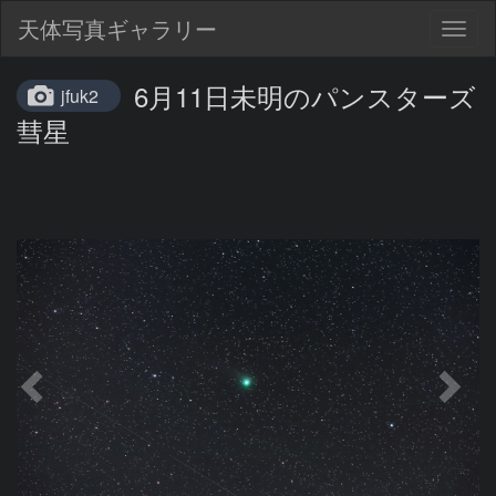
天体写真ギャラリー
Togg
navig
6月11日未明のパンスターズ
jfuk2
彗星