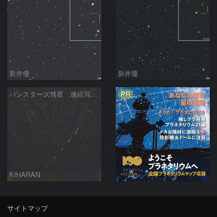
新井優
新井優
PR
パンスターズ彗星 連続写真 再処理
KIHARAN
サイトマップ