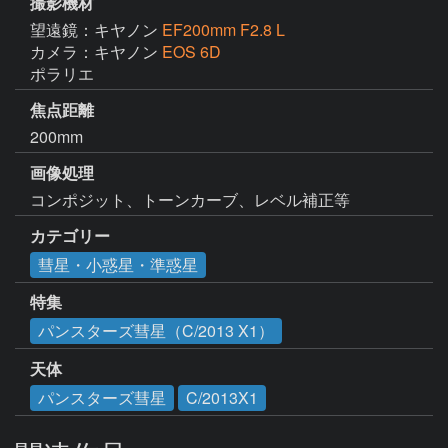
撮影機材
望遠鏡：キヤノン
EF200mm F2.8 L
カメラ：キヤノン
EOS 6D
ポラリエ
焦点距離
200mm
画像処理
コンポジット、トーンカーブ、レベル補正等
カテゴリー
彗星・小惑星・準惑星
特集
パンスターズ彗星（C/2013 X1）
天体
パンスターズ彗星
C/2013X1