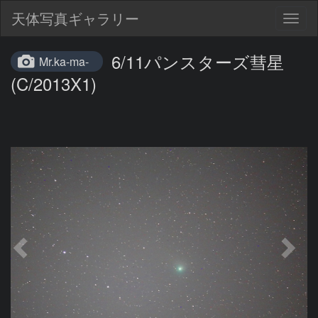
天体写真ギャラリー
Togg
navig
6/11パンスターズ彗星
Mr.ka-ma-
(C/2013X1)