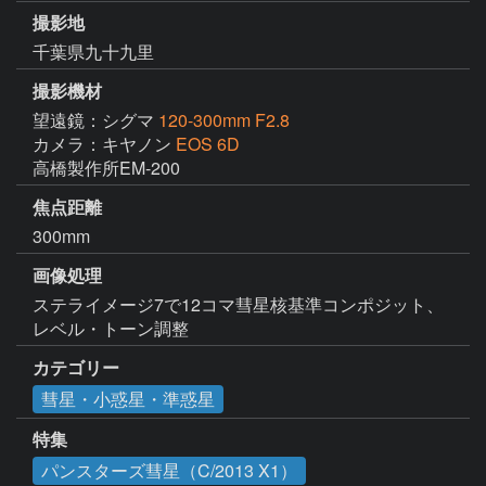
撮影地
千葉県九十九里
撮影機材
望遠鏡：シグマ
120-300mm F2.8
カメラ：キヤノン
EOS 6D
高橋製作所EM-200
焦点距離
300mm
画像処理
ステライメージ7で12コマ彗星核基準コンポジット、
レベル・トーン調整
カテゴリー
彗星・小惑星・準惑星
特集
パンスターズ彗星（C/2013 X1）