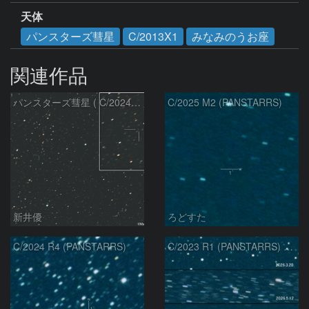
天体
パンスターズ彗星
C/2013X1
みなみのうお座
関連作品
パンスターズ彗星 ( C/2024R4 )：2026/07/27
C/2025 M2 (PANSTARRS)
新井優
ろどすた
C/2024 R4 (PANSTARRS)
C/2023 R1 (PANSTARRS) の変化