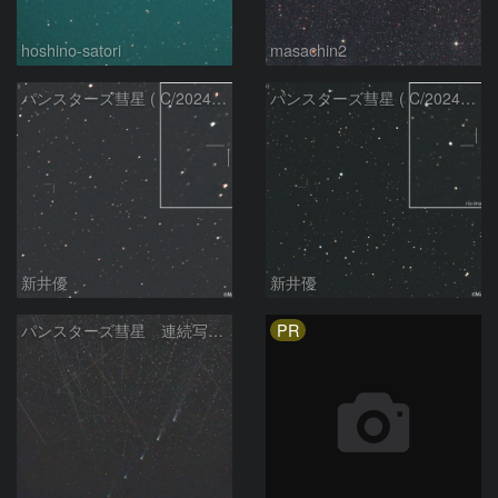
hoshino-satori
masachin2
パンスターズ彗星 ( C/2024R4 )：2026/06/28
パンスターズ彗星 ( C/2024G4 )の予報位置：2026/06/23
新井優
新井優
PR
パンスターズ彗星 連続写真 再処理