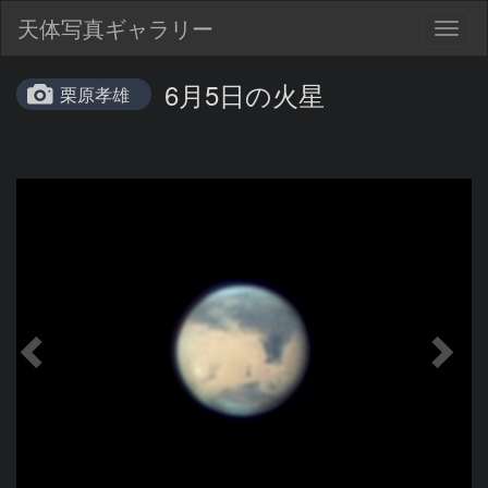
天体写真ギャラリー
Togg
navig
6月5日の火星
栗原孝雄