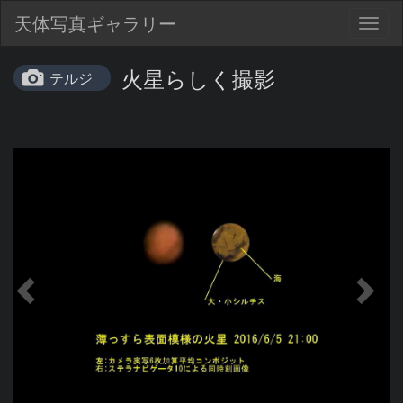
天体写真ギャラリー
Togg
navig
火星らしく撮影
テルジ