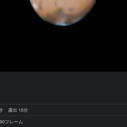
6秒
露出 15分
4000フレーム