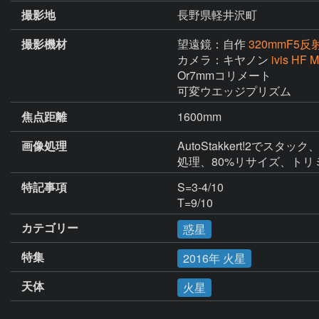
撮影地
長野県軽井沢町
撮影機材
望遠鏡：自作
320mmF5
カメラ：キヤノン
ivis HF 
Or7mmコリメート

可変ウエッジプリズム
焦点距離
1600mm
画像処理
AutoStakkert!2でスタ
処理、80%リサイズ、トリ
特記事項
S=3-4/10

T=9/10
カテゴリー
惑星
特集
2016年 火星
天体
火星