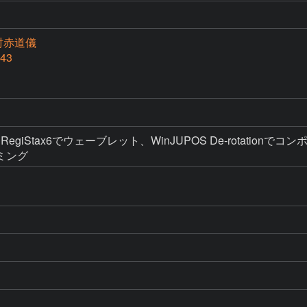
反射赤道儀
M43
ック、RegiStax6でウェーブレット、WinJUPOS De-rotation
ミング