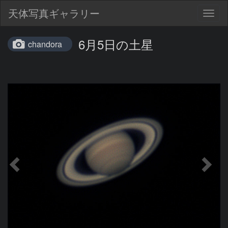
天体写真ギャラリー
Togg
navig
6月5日の土星
chandora