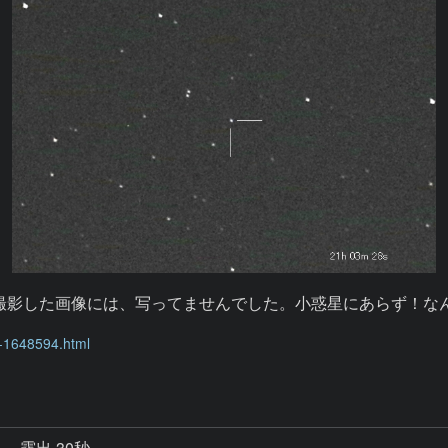
星？　40分前に撮影した画像には、写ってませんでした。小惑星にあらず！
-1648594.html

秒
露出 30秒