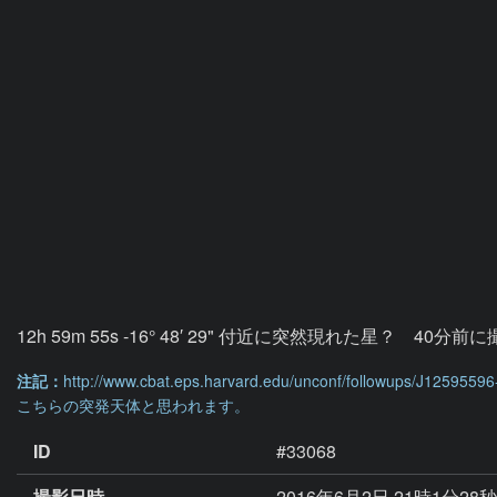
12h 59m 55s -16° 48′ 29" 付近に突然現れた
注記：
http://www.cbat.eps.harvard.edu/unconf/followups/J12595596
こちらの突発天体と思われます。
ID
#33068
撮影日時
2016年6月2日 21時1分28