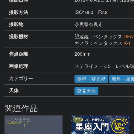
撮影方法
ISO1600 F2.8
撮影地
奈良県奈良市
撮影機材
望遠鏡：ペンタックス
DFA
カメラ：ペンタックス
K-1
焦点距離
200mm
画像処理
ステライメージ5　レベル
カテゴリー
重星・変光星
新星・超
天体
突発天体
関連作品
PR
いるか座新星