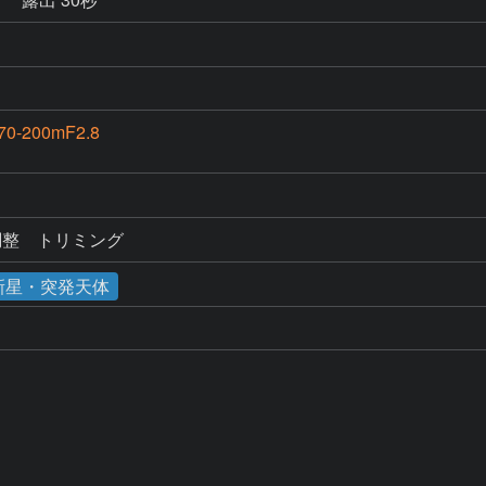
70-200mF2.8
調整　トリミング
新星・突発天体