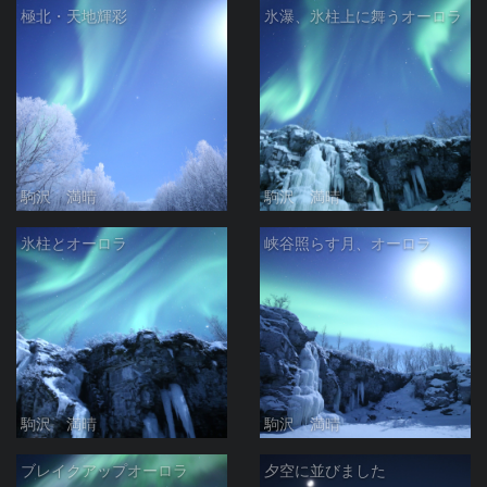
極北・天地輝彩
氷瀑、氷柱上に舞うオーロラ
駒沢 満晴
駒沢 満晴
氷柱とオーロラ
峡谷照らす月、オーロラ
駒沢 満晴
駒沢 満晴
ブレイクアップオーロラ
夕空に並びました