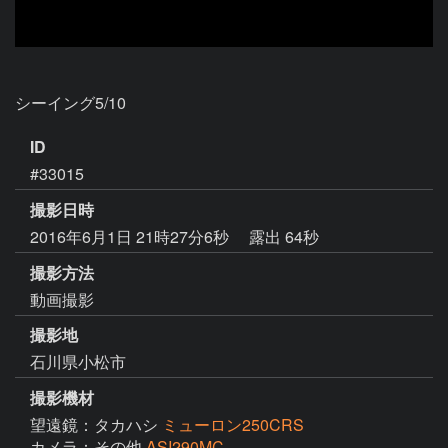
シーイング5/10
ID
#33015
撮影日時
2016年6月1日 21時27分6秒
露出 64秒
撮影方法
動画撮影
撮影地
石川県小松市
撮影機材
望遠鏡：タカハシ
ミューロン250CRS
カメラ：その他
ASI290MC