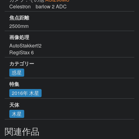
Celestron　barlow 2 ADC
焦点距離
2500mm
画像処理
AutoStakkert!2

RegiStax 6
カテゴリー
惑星
特集
2016年 木星
天体
木星
関連作品