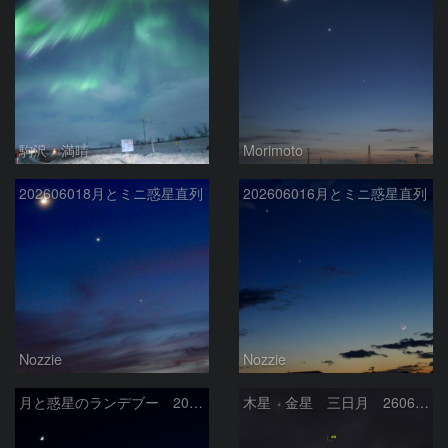
駒沢 満晴
Morimoto
202606018月とミニ惑星直列
202606016月とミニ惑星直列
Nozzie
Nozzie
月と惑星のランデブー 2026/06/19
木星 金星 三日月 260618