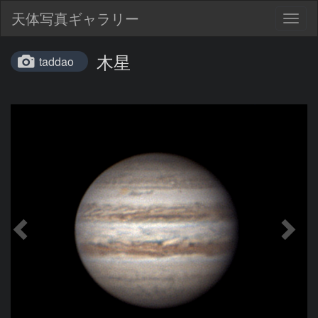
天体写真ギャラリー
Togg
navig
木星
taddao