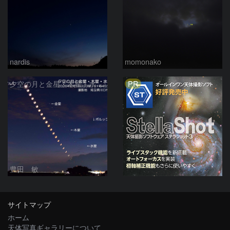
nardis
momonako
PR
夕空の月と金星・木星・水星の接近 2026/6/18
豊田 敏
サイトマップ
ホーム
天体写真ギャラリーについて