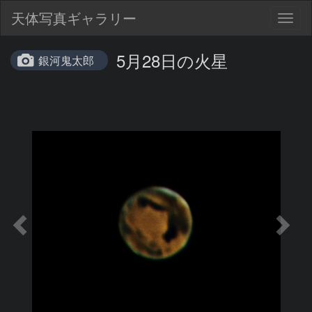
天体写真ギャラリー
Togg
navig
5月28日の火星
銀河鬼太郎