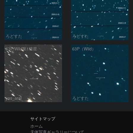
ろどすた
ろどすた
63P/Wild第1彗星
63P（Wild）
yas_arai
ろどすた
サイトマップ
ホーム
天体写真ギャラリーについて