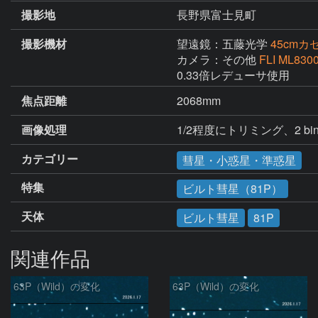
撮影地
長野県富士見町
撮影機材
望遠鏡：五藤光学
45cm
カメラ：その他
FLI ML830
0.33倍レデューサ使用
焦点距離
2068mm
画像処理
1/2程度にトリミング、2 
カテゴリー
彗星・小惑星・準惑星
特集
ビルト彗星（81P）
天体
ビルト彗星
81P
関連作品
63P（Wild）の変化
63P（Wild）の変化