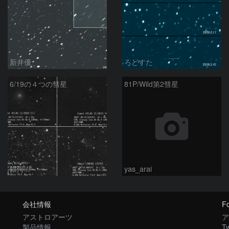
新井優
ろどすた
6/19の４つの彗星
81P/Wild第2彗星
銀河☆
yas_arai
会社情報
Fo
アストロアーツ
ア
製品情報
Tw