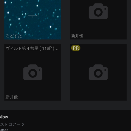
ろどすた
新井優
PR
ヴィルト第４彗星 ( 116P )：2023/05/17
新井優
llow
ストロアーツ
itter