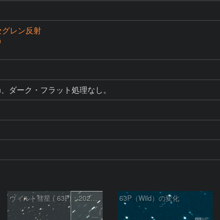
カセグレン反射
0
bin、ダーク・フラット処理なし。
ヴィルト彗星 ( 63P)：2026/03/21
63P（Wild）の変化