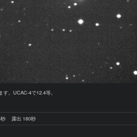
。UCAC-4で12.4等。
8秒
露出 180秒