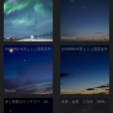
駒沢 満晴
Morimoto
202606018月とミニ惑星直列
202606016月とミニ惑星直列
Nozzie
Nozzie
月と惑星のランデブー 2026/06/19
木星 金星 三日月 260618