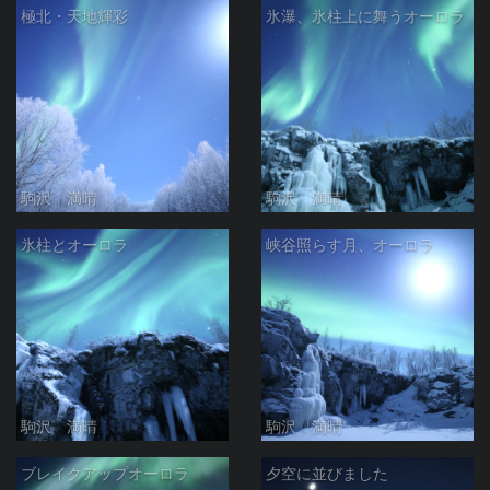
極北・天地輝彩
氷瀑、氷柱上に舞うオーロラ
駒沢 満晴
駒沢 満晴
氷柱とオーロラ
峡谷照らす月、オーロラ
駒沢 満晴
駒沢 満晴
ブレイクアップオーロラ
夕空に並びました