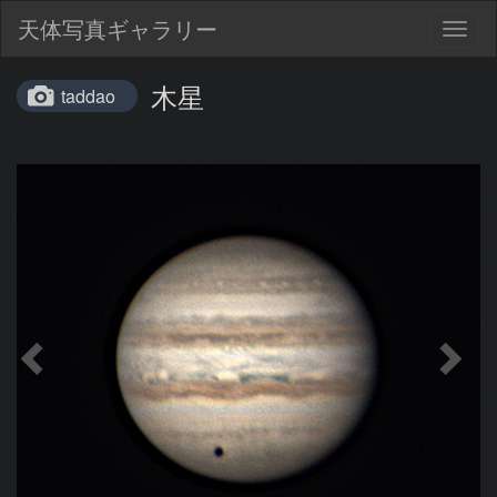
天体写真ギャラリー
Togg
navig
木星
taddao