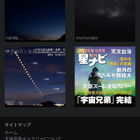
nardis
momonako
PR
夕空の月と金星・木星・水星の接近 2026/6/18
豊田 敏
サイトマップ
ホーム
天体写真ギャラリーについて