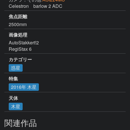
Celestron　barlow 2 ADC
焦点距離
2500mm
画像処理
AutoStakkert!2

RegiStax 6
カテゴリー
惑星
特集
2016年 木星
天体
木星
関連作品