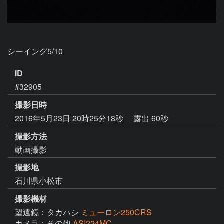
シーイング5/10
ID
#32905
撮影日時
2016年5月23日 20時25分18秒
露出 60秒
撮影方法
動画撮影
撮影地
石川県小松市
撮影機材
望遠鏡：タカハシ
ミューロン250CRS
カメラ：その他
ASI224MC