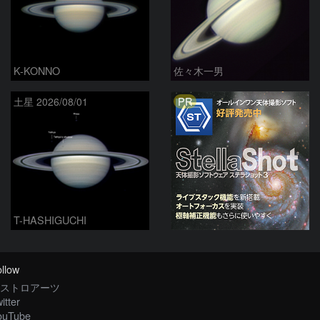
K-KONNO
佐々木一男
PR
土星 2026/08/01
T-HASHIGUCHI
llow
ストロアーツ
itter
ouTube