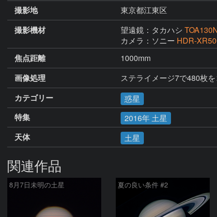
撮影地
東京都江東区
撮影機材
望遠鏡：タカハシ
TOA130
カメラ：ソニー
HDR-XR50
焦点距離
1000mm
画像処理
ステライメージ7で480枚
カテゴリー
惑星
特集
2016年 土星
天体
土星
関連作品
8月7日未明の土星
夏の良い条件 #2