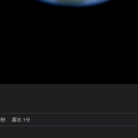
2秒
露出 1分