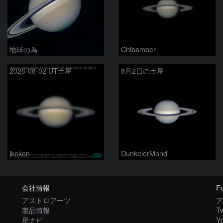
地球の為
Chibamber
2026-08-02 UT土星
8月2日の土星
ikeken
DunkelerMond
会社情報
Fo
アストロアーツ
ア
製品情報
Tw
星ナビ
Y