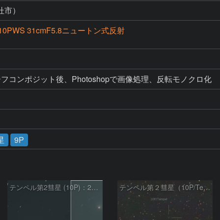
杜市）
10PWS 31cmF5.8ニュートン式反射
フコンポジット後、Photoshopで画像処理、反転モノクロ化
星
9P
テンペル第2彗星 (10P)：2026/08/07
テンペル第２彗星（10P/Tempel）8/5