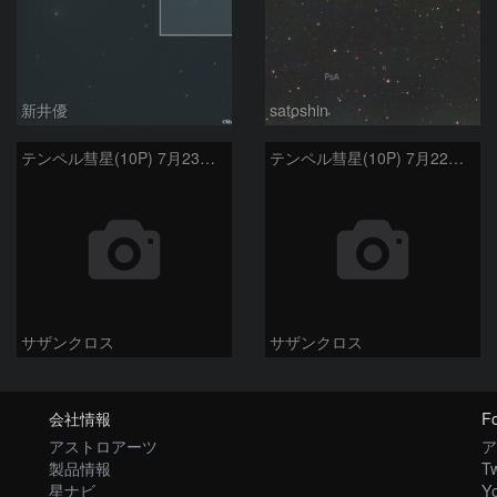
新井優
satoshin
テンペル彗星(10P) 7月23日 Seestar50
テンペル彗星(10P) 7月22日 Seestar50
サザンクロス
サザンクロス
会社情報
Fo
アストロアーツ
ア
製品情報
Tw
星ナビ
Y