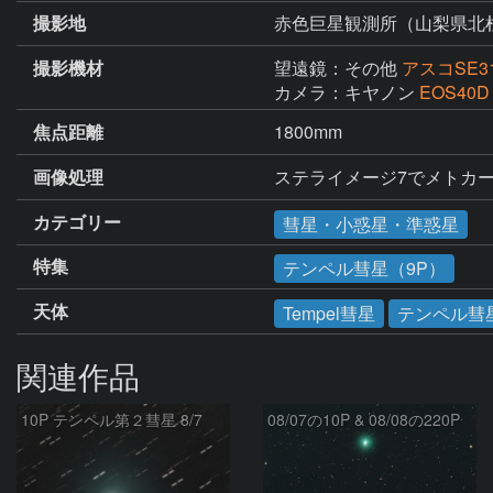
撮影地
赤色巨星観測所（山梨県北
撮影機材
望遠鏡：その他
アスコSE3
カメラ：キヤノン
EOS40D
焦点距離
1800mm
画像処理
ステライメージ7でメトカー
カテゴリー
彗星・小惑星・準惑星
特集
テンペル彗星（9P）
天体
Tempel彗星
テンペル彗
関連作品
10P テンペル第２彗星 8/7
08/07の10P & 08/08の220P