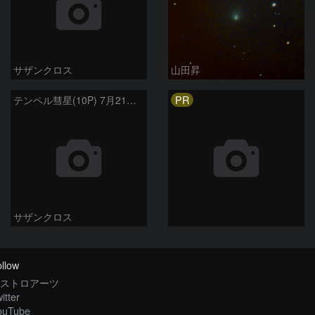
サザンクロス
山田昇
PR
テンペル彗星(10P) 7月21日 Seestar50
サザンクロス
llow
ストロアーツ
itter
ouTube