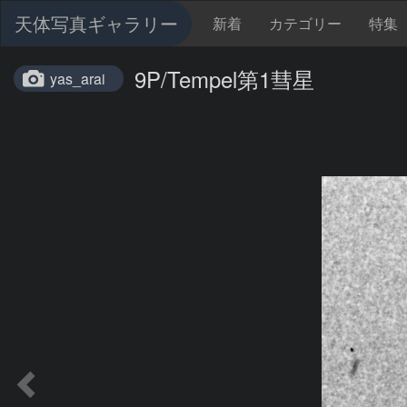
天体写真ギャラリー
新着
カテゴリー
特集
9P/Tempel第1彗星
yas_arai