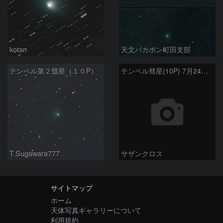
kotan
天文バカボン町田支部
テンペル第２彗星（１０P）
テンペル彗星(10P) 7月24日 Seestar50
T.Sugawara777
サザンクロス
サイトマップ
ホーム
天体写真ギャラリーについて
利用規約