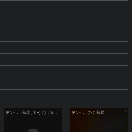
テンペル彗星(10P) 7月25日 Seestar50
テンペル第２彗星