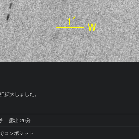
強拡大しました。
9秒
露出 20分
準でコンポジット