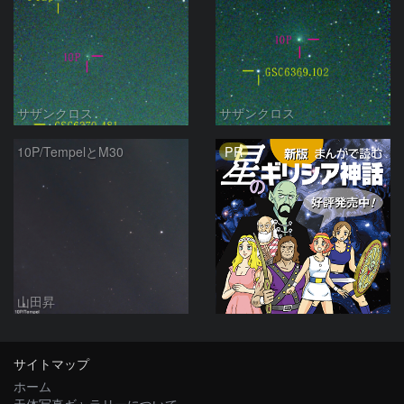
サザンクロス
サザンクロス
PR
10P/TempelとM30
山田昇
サイトマップ
ホーム
天体写真ギャラリーについて