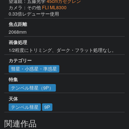
望遠鏡：五藤光学
45cmカセグレン
カメラ：その他
FLI ML8300
0.33倍レデューサー使用
焦点距離
2068mm
画像処理
1/2程度にトリミング、ダーク・フラット処理なし。
カテゴリー
彗星・小惑星・準惑星
特集
テンペル彗星（9P）
天体
テンペル彗星
9P
関連作品