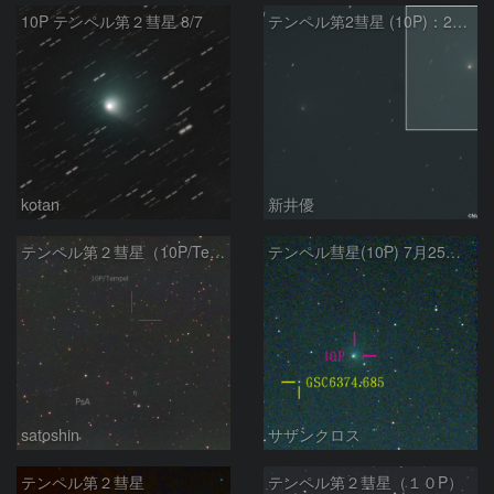
10P テンペル第２彗星 8/7
テンペル第2彗星 (10P)：2026/08/07
kotan
新井優
テンペル第２彗星（10P/Tempel）8/5
テンペル彗星(10P) 7月25日 Seestar50
satoshin
サザンクロス
テンペル第２彗星
テンペル第２彗星（１０P）