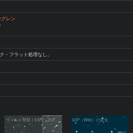
セグレン
0
ーク・フラット処理なし。
ヴィルト彗星 ( 63P)：2026/03/21
63P（Wild）の変化