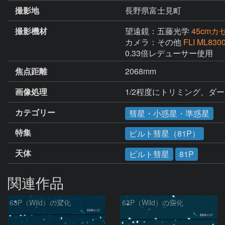
撮影地
長野県富士見町
撮影機材
望遠鏡：五藤光学
45cmカ
カメラ：その他
FLI ML830
0.33倍レデューサー使用
焦点距離
2068mm
画像処理
1/2程度にトリミング、ダ
カテゴリー
彗星・小惑星・準惑星
特集
ビルト彗星（81P）
天体
ビルト彗星
81P
関連作品
63P（Wild）の変化
63P（Wild）の変化