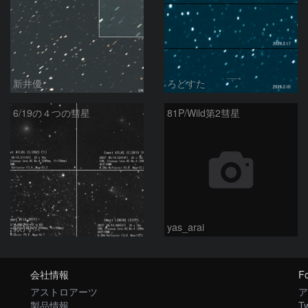
新井優
ろどすた
6/19の４つの彗星
81P/Wild第2彗星
銀河☆
yas_arai
会社情報
Fo
アストロアーツ
ア
製品情報
Tw