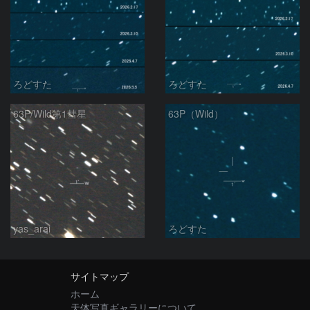
ろどすた
ろどすた
63P/Wild第1彗星
63P（Wild）
yas_arai
ろどすた
サイトマップ
ホーム
天体写真ギャラリーについて