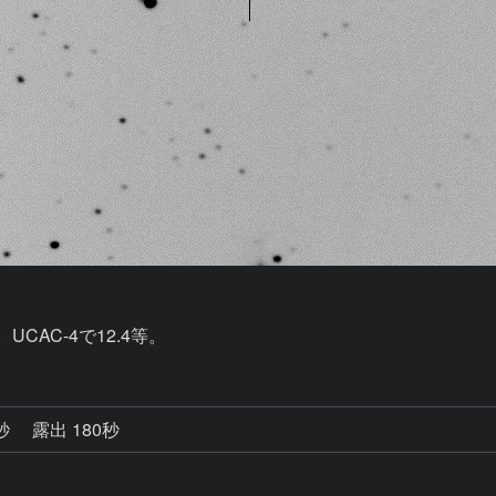
CAC-4で12.4等。
0秒
露出 180秒