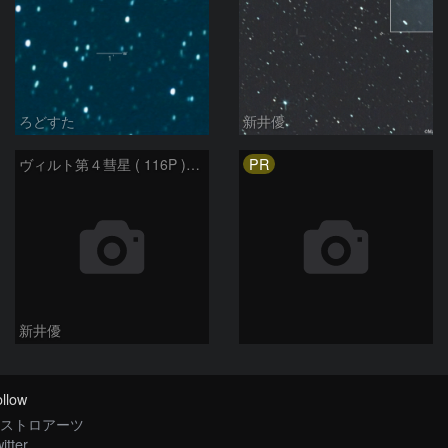
ろどすた
新井優
PR
ヴィルト第４彗星 ( 116P )：2023/05/17
新井優
llow
ストロアーツ
itter