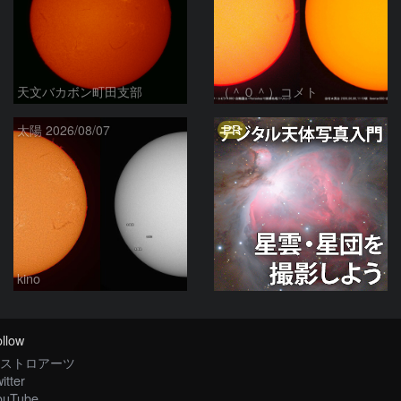
天文バカボン町田支部
（＾０＾）コメト
PR
太陽 2026/08/07
kino
llow
ストロアーツ
itter
ouTube