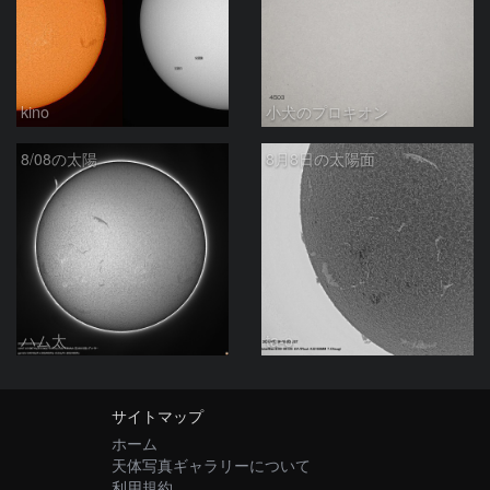
kino
小犬のプロキオン
8/08の太陽
8月8日の太陽面
ハム太
ta-o
サイトマップ
ホーム
天体写真ギャラリーについて
利用規約