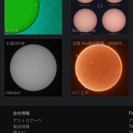
新井優
Sorachu-hai
太陽08/08
太陽 Hα線全面像 2026/08/08
nekojun
のくとす
会社情報
Fo
アストロアーツ
ア
製品情報
Tw
星ナビ
Y