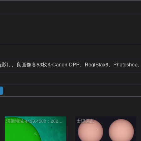
撮影し、良画像各53枚をCanon-DPP、RegiStax6、Phot
ス
活動領域 4498,4500：2026/08/08
太陽黒点