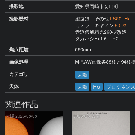
撮影地
愛知県岡崎市切山町
撮影機材
望遠鏡：その他
LS80THa
カメラ：キヤノン
60Da
赤道儀旭精光260型改造

タカハシEx1.6+TP2
焦点距離
560mm
画像処理
M-RAW画像各88枚と94枚
カテゴリー
太陽
天体
太陽
Hα
プロミネン
関連作品
太陽 2026/08/08
2026/8/8 太陽