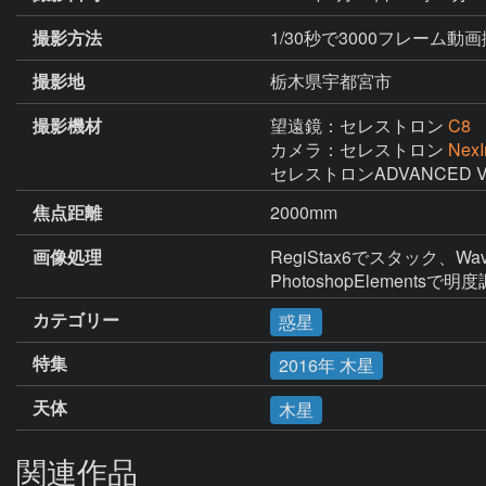
撮影方法
1/30秒で3000フレーム動
撮影地
栃木県宇都宮市
撮影機材
望遠鏡：セレストロン
C8
カメラ：セレストロン
Nex
セレストロンADVANCED 
焦点距離
2000mm
画像処理
RegiStax6でスタック、Wave
PhotoshopElements
カテゴリー
惑星
特集
2016年 木星
天体
木星
関連作品