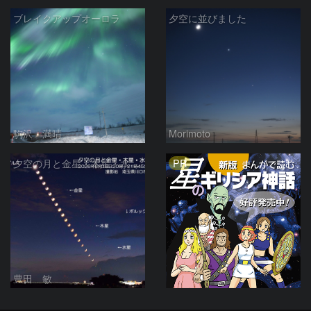
ブレイクアップオーロラ
夕空に並びました
駒沢 満晴
Morimoto
PR
夕空の月と金星・木星・水星の接近 2026/6/18
豊田 敏