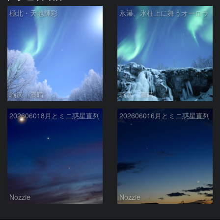
極北・天地輝彩
氷瀑、氷柱上に舞うオーロラ
駒沢 満晴
駒沢 満晴
202606018月とミニ惑星直列
202606016月とミニ惑星直列
Nozzie
Nozzie