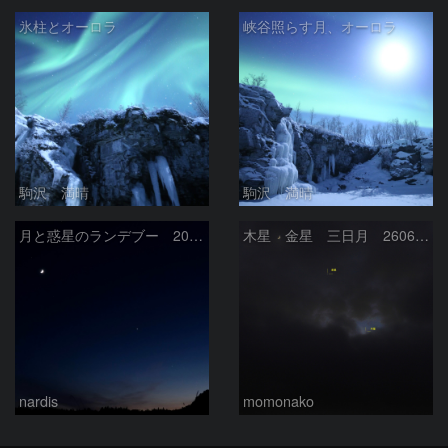
氷柱とオーロラ
峡谷照らす月、オーロラ
駒沢 満晴
駒沢 満晴
月と惑星のランデブー 2026/06/19
木星 金星 三日月 260618
nardis
momonako