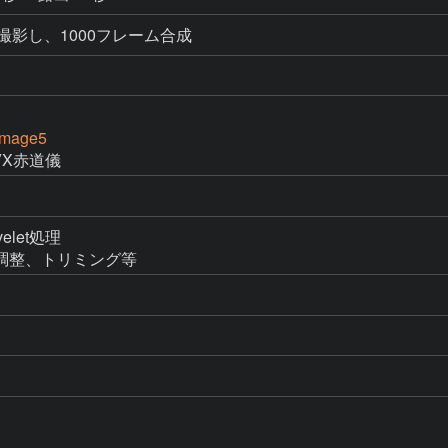
画撮影し、1000フレーム合成
Image5
VX赤道儀
let処理

で明度調整、トリミング等