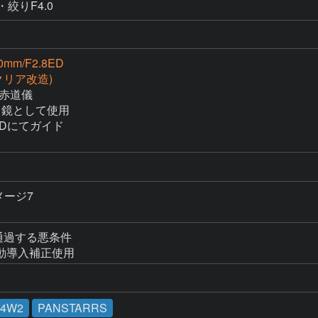
・絞りF4.0
80mm/F2.8ED
(クリア改造)
　赤道儀

イド鏡として使用

Dにてガイド

メージ7

過する悪条件

動導入補正使用
14W2
PANSTARRS