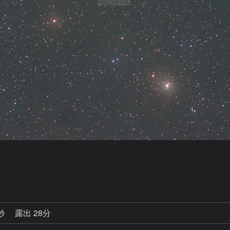
5秒
露出 28分