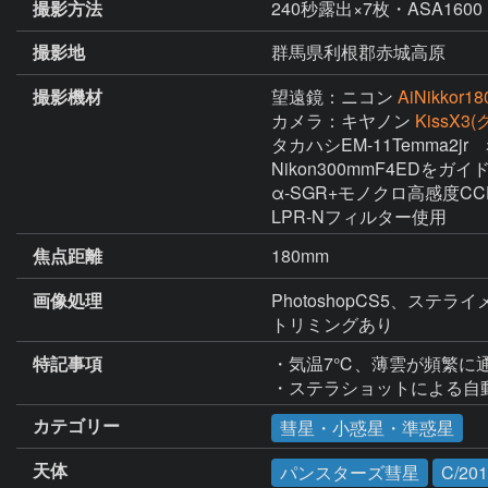
撮影方法
240秒露出×7枚・ASA1600
撮影地
群馬県利根郡赤城高原
撮影機材
望遠鏡：ニコン
AiNikkor1
カメラ：キヤノン
KissX3
タカハシEM-11Temma2jr
Nikon300mmF4EDをガ
α-SGR+モノクロ高感度CC
LPR-Nフィルター使用
焦点距離
180mm
画像処理
PhotoshopCS5、ステライ
トリミングあり
特記事項
・気温7℃、薄雲が頻繁に通
・ステラショットによる自
カテゴリー
彗星・小惑星・準惑星
天体
パンスターズ彗星
C/20