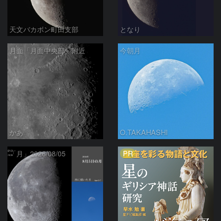
天文バカボン町田支部
となり
月面「月面中央部」附近
今朝月
かあ
O.TAKAHASHI
PR
「月」2026/08/05