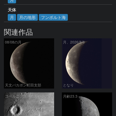
天体
月
月の地形
フンボルト海
関連作品
08/08の月
月、2026/8/8
天文バカボン町田支部
となり
コペルニクス、カルパチア山脈付近
月齢23.3