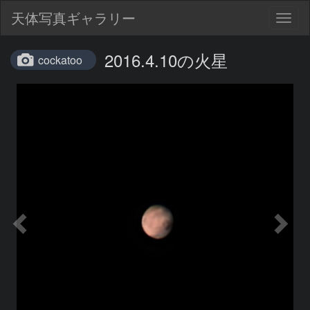
天体写真ギャラリー
Togg
navig
2016.4.10の火星
cockatoo