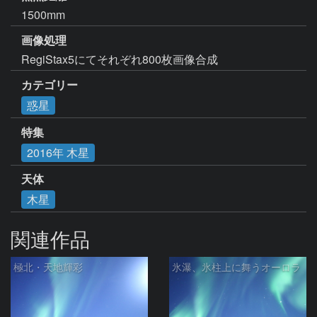
1500mm
画像処理
RegiStax5にてそれぞれ800枚画像合成
カテゴリー
惑星
特集
2016年 木星
天体
木星
関連作品
極北・天地輝彩
氷瀑、氷柱上に舞うオーロラ