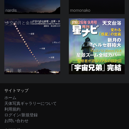
nardis
momonako
PR
夕空の月と金星・木星・水星の接近 2026/6/18
豊田 敏
サイトマップ
ホーム
天体写真ギャラリーについて
利用規約
ログイン/新規登録
お問い合わせ