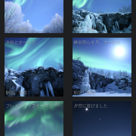
駒沢 満晴
駒沢 満晴
氷柱とオーロラ
峡谷照らす月、オーロラ
駒沢 満晴
駒沢 満晴
ブレイクアップオーロラ
夕空に並びました