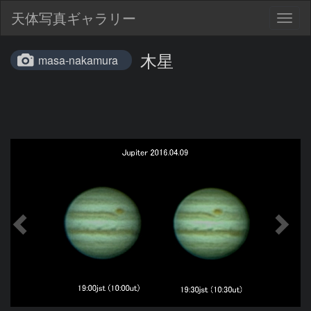
天体写真ギャラリー
Togg
navig
木星
masa-nakamura