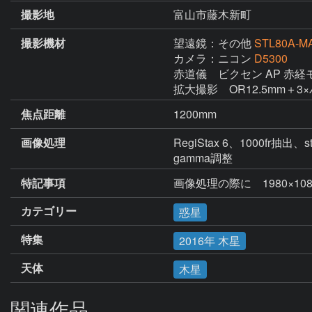
撮影地
富山市藤木新町
撮影機材
望遠鏡：その他
STL80A-M
カメラ：ニコン
D5300
赤道儀　ビクセン AP 赤経
拡大撮影　OR12.5mm＋3
焦点距離
1200mm
画像処理
RegiStax 6、1000fr抽出、st
gamma調整
特記事項
画像処理の際に　1980×1080
カテゴリー
惑星
特集
2016年 木星
天体
木星
関連作品