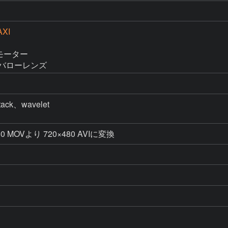
AXI
モーター

×バローレンズ
ack、wavelet

 MOVより 720×480 AVIに変換