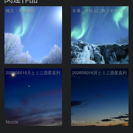
極北・天地輝彩
氷瀑、氷柱上に舞うオーロラ
駒沢 満晴
駒沢 満晴
202606018月とミニ惑星直列
202606016月とミニ惑星直列
Nozzie
Nozzie