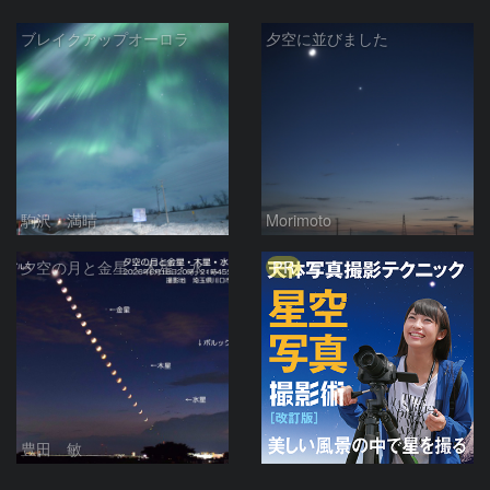
ブレイクアップオーロラ
夕空に並びました
駒沢 満晴
Morimoto
PR
夕空の月と金星・木星・水星の接近 2026/6/18
豊田 敏