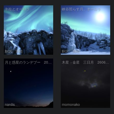
氷柱とオーロラ
峡谷照らす月、オーロラ
駒沢 満晴
駒沢 満晴
月と惑星のランデブー 2026/06/19
木星 金星 三日月 260618
nardis
momonako