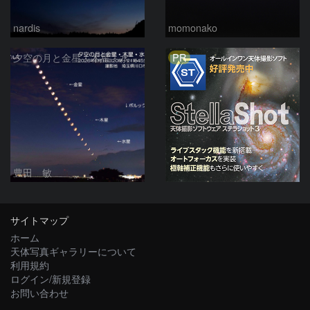
nardis
momonako
PR
夕空の月と金星・木星・水星の接近 2026/6/18
豊田 敏
サイトマップ
ホーム
天体写真ギャラリーについて
利用規約
ログイン/新規登録
お問い合わせ