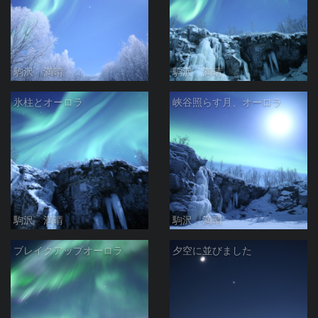
駒沢 満晴
駒沢 満晴
氷柱とオーロラ
峡谷照らす月、オーロラ
駒沢 満晴
駒沢 満晴
ブレイクアップオーロラ
夕空に並びました