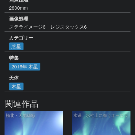
2800mm
画像処理
ステライメージ6　レジスタックス6
カテゴリー
惑星
特集
2016年 木星
天体
木星
関連作品
極北・天地輝彩
氷瀑、氷柱上に舞うオーロラ