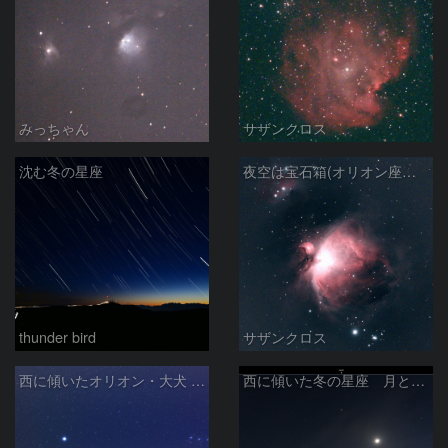
みっちゃん
サザンクロス
沈む冬の星座
夜空は宝石箱(オリオン座大星雲 M42) Seestar50
thunder bird
サザンクロス
西に傾いたオリオン・大犬 (2026/04/21)
西に傾いた冬の星座 月と金星＆木星