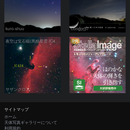
kuro-shuu
Condor57
PR
夜空は宝石箱(馬頭星雲 IC434) Seestar50
サザンクロス
サイトマップ
ホーム
天体写真ギャラリーについて
利用規約