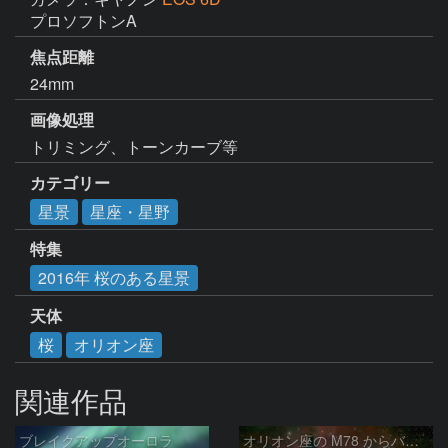
プロソフトンA
焦点距離
24mm
画像処理
トリミング、トーンカーブ等
カテゴリー
星景
星座・星野
特集
2016年 桜のある星景
天体
桜
オリオン座
関連作品
ブレイクアップオーロラ
オリオン座の M78 からバーナードループをまたいで LDN1622あたり