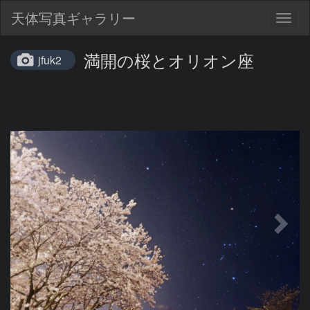
天体写真ギャラリー
Togg
navig
満開の桜とオリオン座
jfuk2