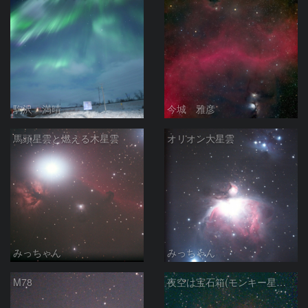
駒沢 満晴
今城 雅彦
馬頭星雲と燃える木星雲
オリオン大星雲
みっちゃん
みっちゃん
M78
夜空は宝石箱(モンキー星雲 NGC2174) Seestar50