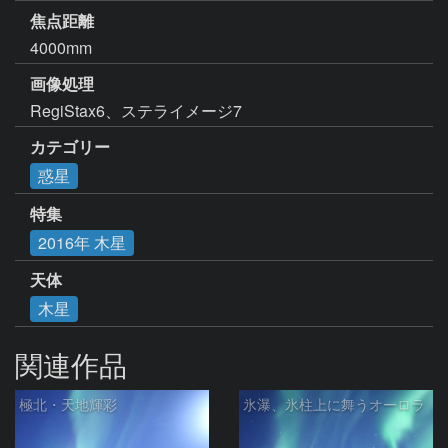
焦点距離
4000mm
画像処理
RegiStax6、ステライメージ7
カテゴリー
惑星
特集
2016年 木星
天体
木星
関連作品
極北・天地輝彩
氷瀑、氷柱上に舞うオーロラ