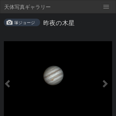
天体写真ギャラリー
Togg
navig
昨夜の木星
塚ジョージ