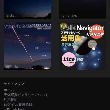
nardis
momonako
PR
夕空の月と金星・木星・水星の接近 2026/6/18
豊田 敏
サイトマップ
ホーム
天体写真ギャラリーについて
利用規約
ログイン/新規登録
お問い合わせ