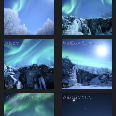
駒沢 満晴
駒沢 満晴
氷柱とオーロラ
峡谷照らす月、オーロラ
駒沢 満晴
駒沢 満晴
ブレイクアップオーロラ
夕空に並びました