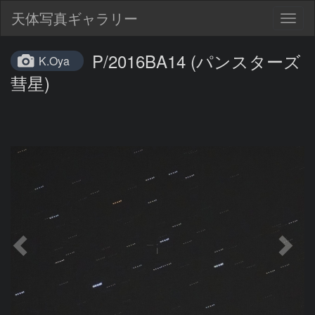
天体写真ギャラリー
Togg
navig
P/2016BA14 (パンスターズ
K.Oya
彗星)