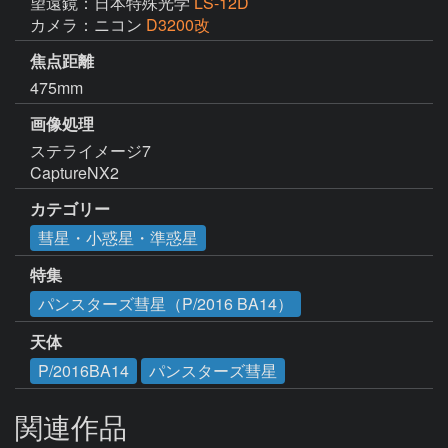
望遠鏡：日本特殊光学
LS-12D
カメラ：ニコン
D3200改
焦点距離
475mm
画像処理
ステライメージ7

CaptureNX2
カテゴリー
彗星・小惑星・準惑星
特集
パンスターズ彗星（P/2016 BA14）
天体
P/2016BA14
パンスターズ彗星
関連作品