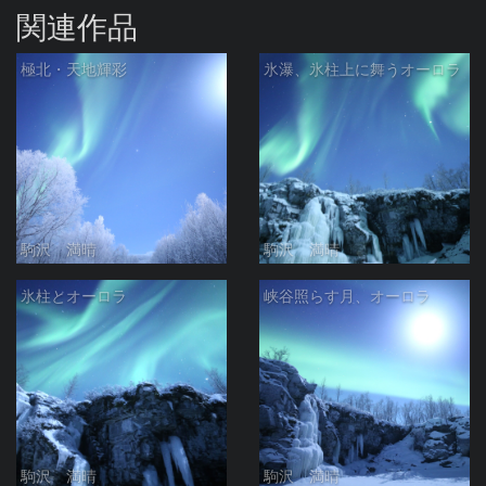
関連作品
極北・天地輝彩
氷瀑、氷柱上に舞うオーロラ
駒沢 満晴
駒沢 満晴
氷柱とオーロラ
峡谷照らす月、オーロラ
駒沢 満晴
駒沢 満晴