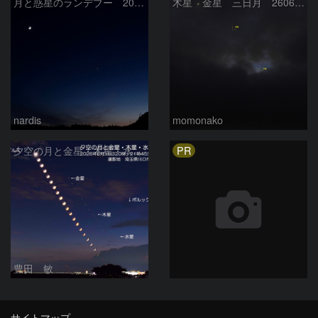
月と惑星のランデブー 2026/06/19
木星 金星 三日月 260618
nardis
momonako
PR
夕空の月と金星・木星・水星の接近 2026/6/18
豊田 敏
サイトマップ