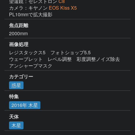
望遠鏡：セレストロン
C8
カメラ：キヤノン
EOS Kiss X5
PL10mmで拡大撮影
焦点距離
2000mm
画像処理
レジスタックス5　フォトショップ5.5

ウェーブレット　レベル調整　彩度調整ノイズ除去　
アンシャープマスク
カテゴリー
惑星
特集
2016年 木星
天体
木星