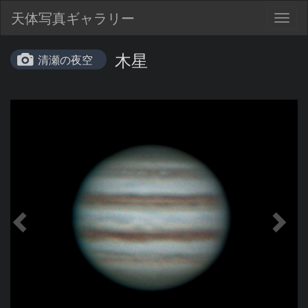
天体写真ギャラリー
Togg
navig
木星
清瀬の夜空