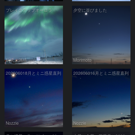
ブレイクアップオーロラ
夕空に並びました
駒沢 満晴
Morimoto
202606018月とミニ惑星直列
202606016月とミニ惑星直列
Nozzie
Nozzie