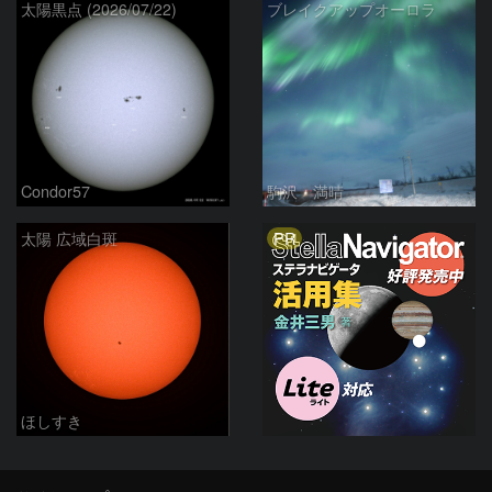
太陽黒点 (2026/07/22)
ブレイクアップオーロラ
Condor57
駒沢 満晴
PR
太陽 広域白斑
ほしすき