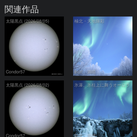
関連作品
太陽黒点 (2026/08/05)
極北・天地輝彩
Condor57
駒沢 満晴
太陽黒点 (2026/08/02)
氷瀑、氷柱上に舞うオーロラ
Condor57
駒沢 満晴