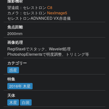
撮影機材
望遠鏡：セレストロン
C8
カメラ：セレストロン
NexImage5
セレストロンADVANCED VX赤道儀
焦点距離
2000mm
画像処理
RegiStax6でスタック、Wavelet処理

PhotoshopElementsで明度調整、トリミング等
カテゴリー
惑星
特集
2016年 木星
天体
木星
白斑