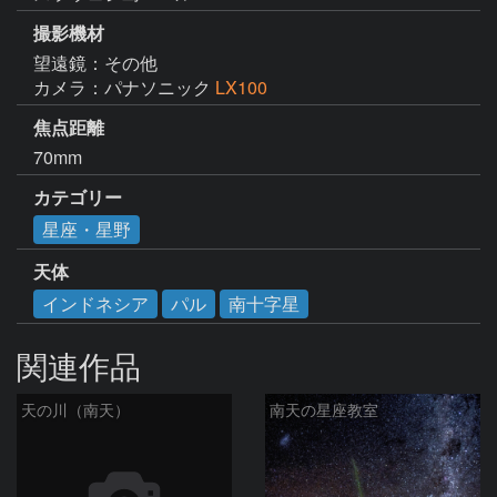
撮影機材
望遠鏡：その他
カメラ：パナソニック
LX100
焦点距離
70mm
カテゴリー
星座・星野
天体
インドネシア
パル
南十字星
関連作品
天の川（南天）
南天の星座教室