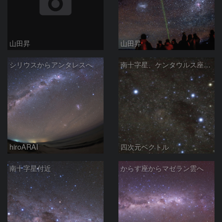
山田昇
山田昇
シリウスからアンタレスへ
南十字星、ケンタウルス座α・β
hiroARAI
四次元ベクトル
南十字星付近
からす座からマゼラン雲へ