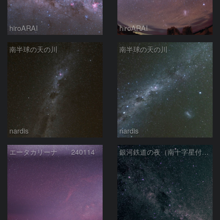
hiroARAI
hiroARAI
南半球の天の川
南半球の天の川
nardis
nardis
エータカリーナ 240114
銀河鉄道の夜（南十字星付近の星々）