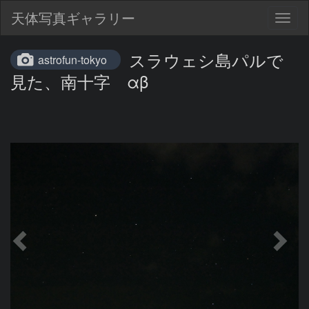
天体写真ギャラリー
Togg
navig
スラウェシ島パルで
astrofun-tokyo
見た、南十字 αβ