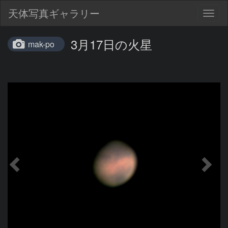
天体写真ギャラリー
Togg
navig
3月17日の火星
mak-po