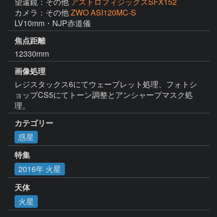
望遠鏡：その他
アストロフィジックスSFX152
カメラ：その他
ZWO ASI120MC-S
LV10mm・NJP赤道儀
焦点距離
12330mm
画像処理
レジスタックス6にてウェーブレット処理、フォトシ
ョップCS5にてトーン調整とアンシャープマスク処
理。
カテゴリー
惑星
特集
2016年 火星
天体
火星