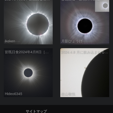
ikeken
月影ひょうげ
皆既日食2024年4月8日［外部コロナ f400mm］
2024.4.8 月に飲み込まれる黒点
Hideo6345
佐山敬悦
サイトマップ