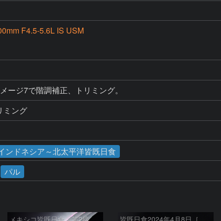
00mm F4.5-5.6L IS USM
イメージ7で階調補正、トリミング。
リミング
食／インドネシア～北太平洋皆既日食
パル
メキシコ皆既日食 第2接触時
皆既日食2024年4月8日［第２接触時のダイヤモンドリング］