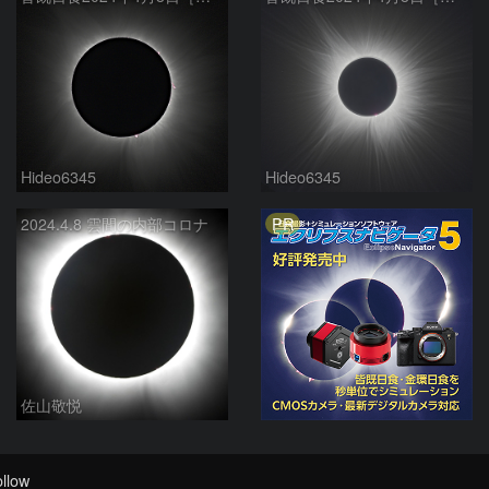
Hideo6345
Hideo6345
PR
2024.4.8 雲間の内部コロナ
佐山敬悦
llow