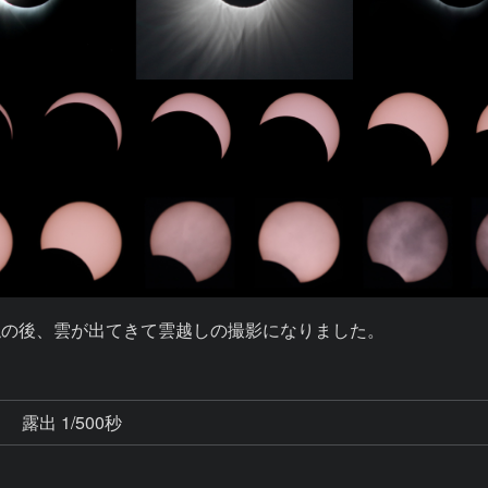
触の後、雲が出てきて雲越しの撮影になりました。
秒
露出 1/500秒