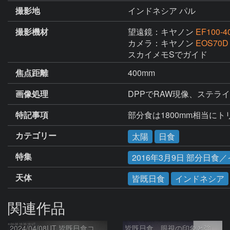
撮影地
インドネシア パル
撮影機材
望遠鏡：キヤノン
EF100-4
カメラ：キヤノン
EOS70D
スカイメモSでガイド
焦点距離
400mm
画像処理
DPPでRAW現像、ステラ
特記事項
部分食は1800mm相当にト
カテゴリー
太陽
日食
特集
2016年3月9日 部分日
天体
皆既日食
インドネシア
関連作品
2024/04/08UT 皆既日食コロナ(HDR, R-USM)
皆既日食 眼視の印象と強調 2024/04/09