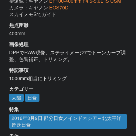
望遠鏡：キヤノン
EF100-400mm F4.5-5.6L IS USM
カメラ：キヤノン
EOS70D
スカイメモSでガイド
焦点距離
400mm
画像処理
DPPでRAW現像、ステライメージ7でトーンカーブ調
整、色調補正、トリミング。
特記事項
1000mm相当にトリミング
カテゴリー
太陽
日食
特集
2016年3月9日 部分日食／インドネシア～北太平洋
皆既日食