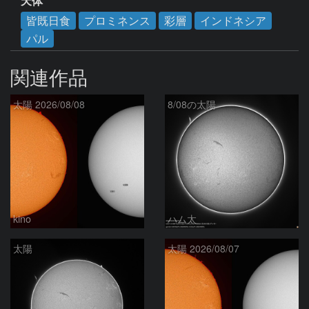
天体
皆既日食
プロミネンス
彩層
インドネシア
パル
関連作品
太陽 2026/08/08
8/08の太陽
kino
ハム太
太陽
太陽 2026/08/07