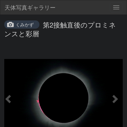
天体写真ギャラリー
Togg
navig
第2接触直後のプロミネ
くみかず
ンスと彩層