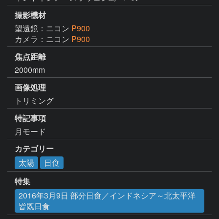
撮影機材
望遠鏡：ニコン
P900
カメラ：ニコン
P900
焦点距離
2000mm
画像処理
トリミング
特記事項
月モード
カテゴリー
太陽
日食
特集
2016年3月9日 部分日食／インドネシア～北太平洋
皆既日食