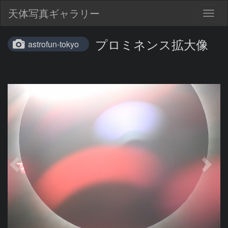
天体写真ギャラリー
Togg
navig
プロミネンス拡大像
astrofun-tokyo