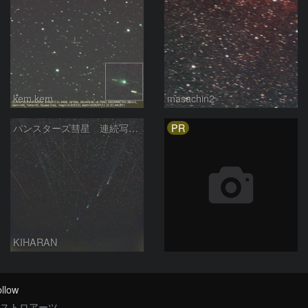
kem.kem
masachin2
PR
パンスターズ彗星 連続写真 再処理
KIHARAN
llow
ストロアーツ