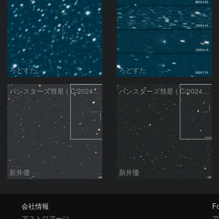
ろどすた
ろどすた
パンスターズ彗星 ( C/2024R4 )：2026/06/28
パンスターズ彗星 ( C/2024G4 )の予報位置：2026/06/23
新井優
新井優
会社情報
Fo
アストロアーツ
ア