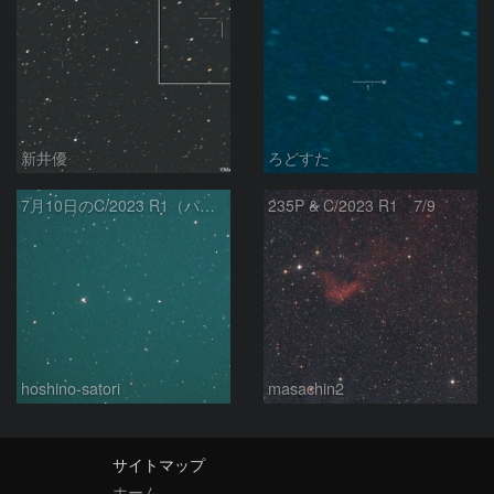
新井優
ろどすた
7月10日のC/2023 R1（パンスターズ彗星）
235P & C/2023 R1 7/9
hoshino-satori
masachin2
サイトマップ
ホーム