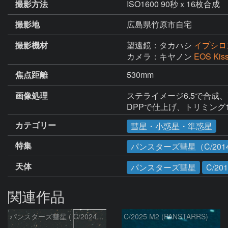
撮影方法
ISO1600 90秒ｘ16枚合成
撮影地
広島県竹原市自宅
撮影機材
望遠鏡：タカハシ
イプシロン
カメラ：キヤノン
EOS Kis
焦点距離
530mm
画像処理
ステライメージ6.5で合成、
DPPで仕上げ、トリミング1
カテゴリー
彗星・小惑星・準惑星
特集
パンスターズ彗星（C/2014
天体
パンスターズ彗星
C/20
関連作品
パンスターズ彗星 ( C/2024R4 )：2026/07/27
C/2025 M2 (PANSTARRS)