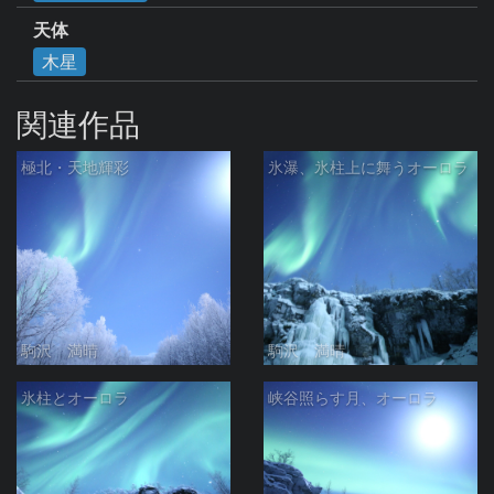
天体
木星
関連作品
極北・天地輝彩
氷瀑、氷柱上に舞うオーロラ
駒沢 満晴
駒沢 満晴
氷柱とオーロラ
峡谷照らす月、オーロラ