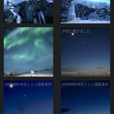
駒沢 満晴
駒沢 満晴
ブレイクアップオーロラ
夕空に並びました
駒沢 満晴
Morimoto
202606018月とミニ惑星直列
202606016月とミニ惑星直列