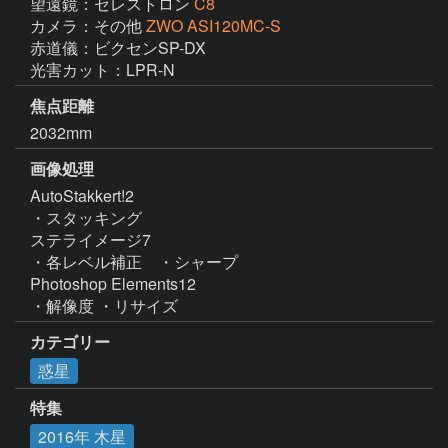
望遠鏡：セレストロン
C8
カメラ：その他
ZWO ASI120MC-S
赤道儀：ビクセンSP-DX

光害カット：LPR-N
焦点距離
2032mm
画像処理
AutoStakkert!2

・スタッキング

ステライメージ7

・各レベル補正　・シャープ

Photoshop Elements12

・解像度 ・リサイズ
カテゴリー
惑星
特集
2016年 木星