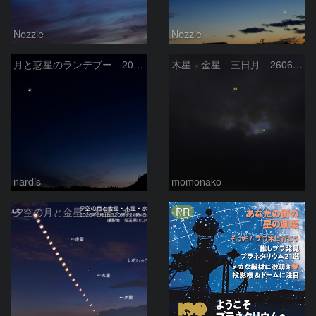
Nozzie
Nozzie
月と惑星のランデブー 2026/06/19
木星 金星 三日月 260618
nardis
momonako
PR
夕空の月と金星・木星・水星の接近 2026/6/18