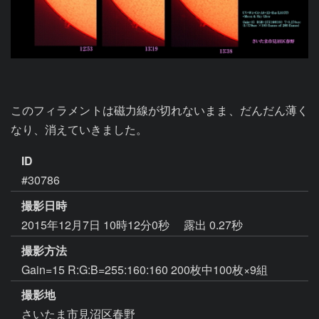
このフィラメントは磁力線が切れないまま、だんだん薄く
なり、消えていきました。
ID
#30786
撮影日時
2015年12月7日 10時12分0秒
露出 0.27秒
撮影方法
Gain=15 R:G:B=255:160:160 200枚中100枚×9組
撮影地
さいたま市見沼区春野