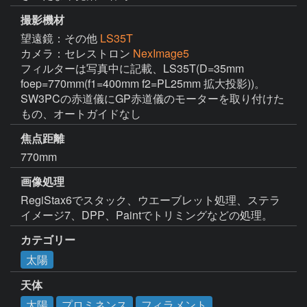
撮影機材
望遠鏡：その他
LS35T
カメラ：セレストロン
NexImage5
フィルターは写真中に記載、LS35T(D=35mm 
foep=770mm(f1=400mm f2=PL25mm 拡大投影))。
SW3PCの赤道儀にGP赤道儀のモーターを取り付けた
もの、オートガイドなし
焦点距離
770mm
画像処理
RegiStax6でスタック、ウエーブレット処理、ステラ
イメージ7、DPP、Paintでトリミングなどの処理。
カテゴリー
太陽
天体
太陽
プロミネンス
フィラメント