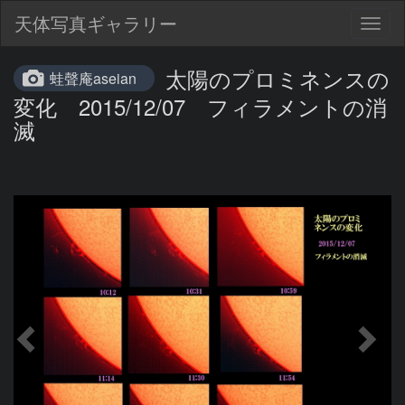
天体写真ギャラリー
Togg
navig
太陽のプロミネンスの
蛙聲庵aseian
変化 2015/12/07 フィラメントの消
滅