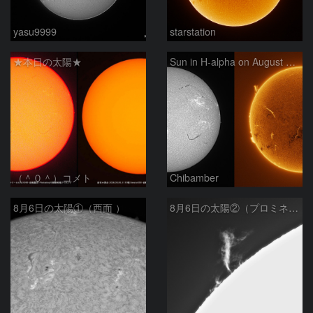
yasu9999
starstation
★本日の太陽★
Sun in H-alpha on August 6, 2026
（＾０＾）コメト
Chibamber
8月6日の太陽①（西面 ）
8月6日の太陽②（プロミネン北東縁 ）