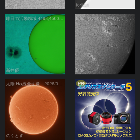
toritori
toritori
昨日の活動領域 4498,4500：2026/08/05
8/6朝の太陽(Hα中心付近、4498、4502付近)
新井優
Maki
PR
太陽 Hα線全面像 2026/08/06
のくとす