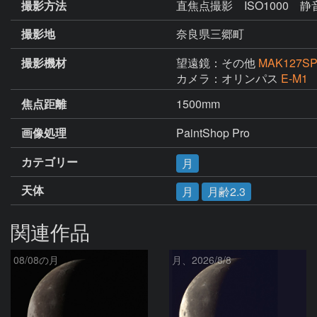
撮影方法
直焦点撮影 ISO1000
撮影地
奈良県三郷町
撮影機材
望遠鏡：その他
MAK127S
カメラ：オリンパス
E-M1
焦点距離
1500mm
画像処理
PaintShop Pro
カテゴリー
月
天体
月
月齢2.3
関連作品
08/08の月
月、2026/8/8