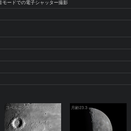
 静音モードでの電子シャッター撮影
P
コペルニクス、カルパチア山脈付近
月齢23.3