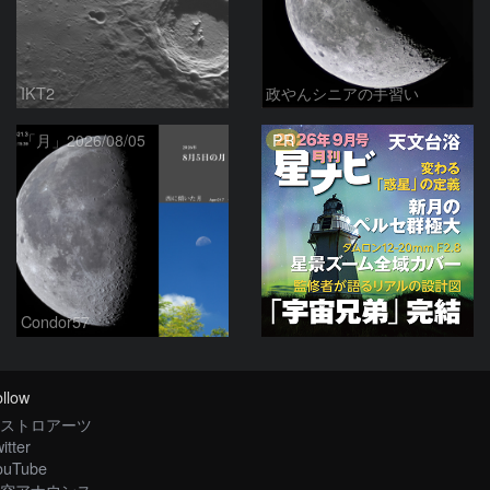
IKT2
政やんシニアの手習い
PR
「月」2026/08/05
Condor57
llow
ストロアーツ
itter
ouTube
空アナウンス