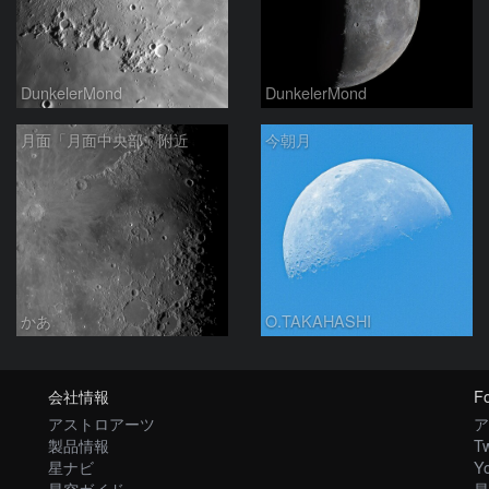
DunkelerMond
DunkelerMond
月面「月面中央部」附近
今朝月
かあ
O.TAKAHASHI
会社情報
Fo
アストロアーツ
ア
製品情報
Tw
星ナビ
Y
星空ガイド
星