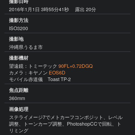
撮影日時
2016年1月1日 3時55分41秒
露出 20分
撮影方法
ISO3200
撮影地
沖縄県うるま市
撮影機材
望遠鏡：トミーテック
90FL+0.72DGQ
カメラ：キヤノン
EOS6D
モバイル赤道儀　Toast TP-2
焦点距離
360mm
画像処理
ステライメージ7でメトカーフコンポジット、レベル
調整、トーンカーブ調整、PhotoshopCCで回転、ト
リミング