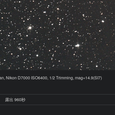
an, Nikon D7000 ISO6400, 1/2 Trimming, mag=14.9(SI7)
秒
露出 960秒