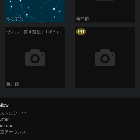
ろどすた
新井優
PR
ヴィルト第４彗星 ( 116P )：2023/05/17
新井優
llow
ストロアーツ
itter
ouTube
空アナウンス