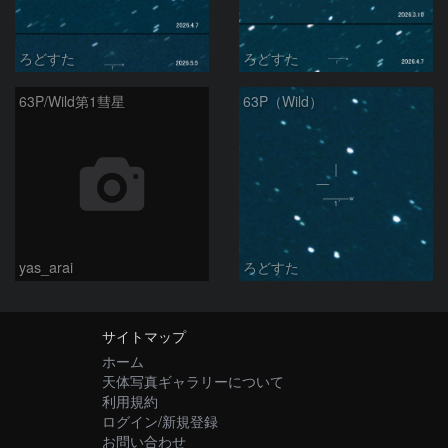
ろどすた
ろどすた
63P/Wild第1彗星
63P（Wild）
yas_arai
ろどすた
サイトマップ
ホーム
天体写真ギャラリーについて
利用規約
ログイン/新規登録
お問い合わせ