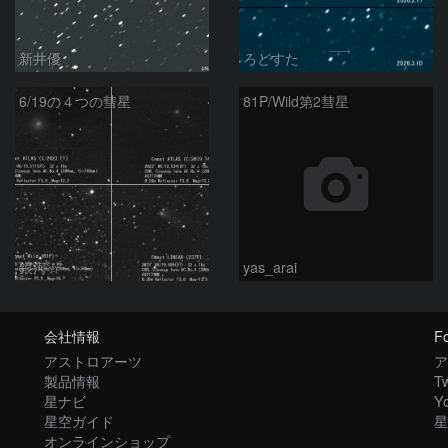
新井優
ろどすた
6/19の４つの彗星
81P/Wild第2彗星
銀河☆
yas_arai
会社情報
Fo
アストロアーツ
ア
製品情報
Tw
星ナビ
Y
星空ガイド
星
オンラインショップ