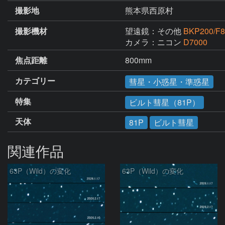
撮影地
熊本県西原村
撮影機材
望遠鏡：その他
BKP200/F8
カメラ：ニコン
D7000
焦点距離
800mm
カテゴリー
彗星・小惑星・準惑星
特集
ビルト彗星（81P）
天体
81P
ビルト彗星
関連作品
63P（Wild）の変化
63P（Wild）の変化