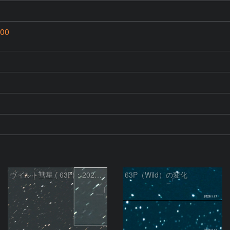
00
ヴィルト彗星 ( 63P)：2026/03/21
63P（Wild）の変化