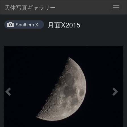
天体写真ギャラリー
Togg
navig
月面X2015
Southern X