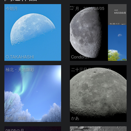
今朝月
「月」2026/08/05
O.TAKAHASHI
Condor57
極北・天地輝彩
二十三日月(月齢21.4)
駒沢 満晴
かあ
08/05の月
Moon 2026-08-04