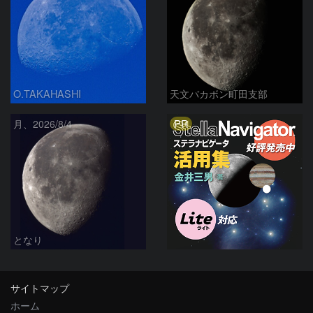
O.TAKAHASHI
天文バカボン町田支部
PR
月、2026/8/4
となり
サイトマップ
ホーム