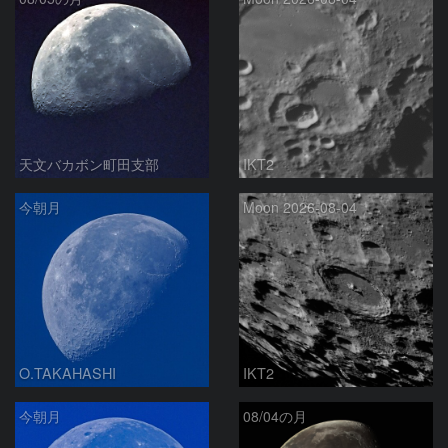
天文バカボン町田支部
IKT2
今朝月
Moon 2026-08-04
O.TAKAHASHI
IKT2
今朝月
08/04の月