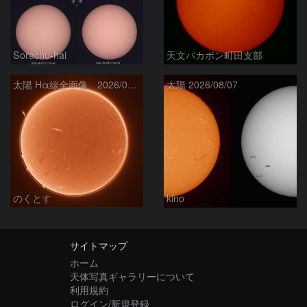
Sorachu-hai
天文バカボン町田支部
太陽 Hα線全面像 2026/08/08
太陽 2026/08/07
のくとす
kino
サイトマップ
ホーム
天体写真ギャラリーについて
利用規約
ログイン/新規登録