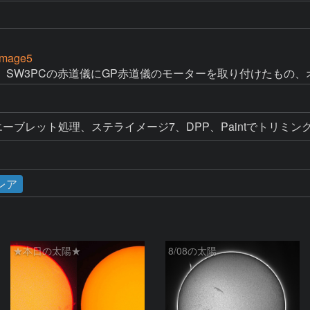
Image5
、SW3PCの赤道儀にGP赤道儀のモーターを取り付けたもの、
、ウエーブレット処理、ステライメージ7、DPP、Paintでトリミ
レア
★本日の太陽★
8/08の太陽