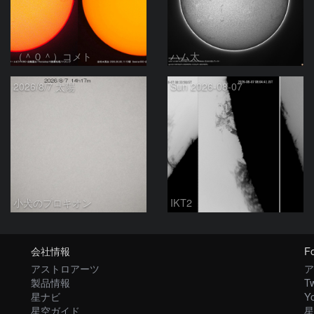
（＾０＾）コメト
ハム太
2026/8/7 太陽
Sun 2026-08-07
小犬のプロキオン
IKT2
会社情報
Fo
アストロアーツ
ア
製品情報
Tw
星ナビ
Y
星空ガイド
星