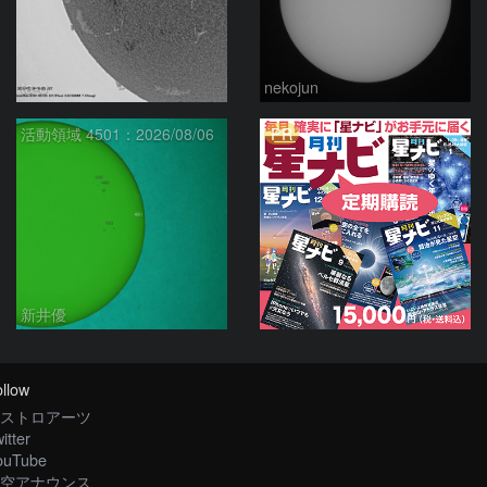
ta-o
nekojun
PR
活動領域 4501：2026/08/06
新井優
llow
ストロアーツ
itter
ouTube
空アナウンス