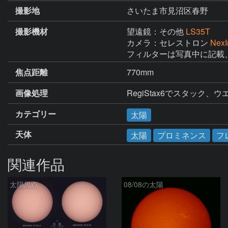
撮影地
さいたま市見沼区春野
撮影機材
望遠鏡：その他
LS35T
カメラ：セレストロン
Nex
フィルターは写真中に記載
焦点距離
770mm
画像処理
RegiStax6でスタック
カテゴリー
太陽
天体
太陽
プロミネンス
フ
関連作品
太陽黒点
08/08の太陽